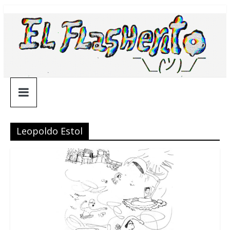
Saltar
¯\_(ツ)_/
al
contenido
¯
Leopoldo Estol