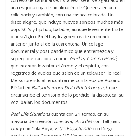
con eso de camuflarse. Esta vez, se lo ve agachado en
una esquina roja de un almacén de Queens, en una
calle vacía y también, con una casaca colorada. Un
disco alegre, que incluye nuevos sonidos muchos más
pop, 80 ‘s y hip hop; bailable, aunque levemente triste
o nostálgico. En él hay fragmentos de un mundo
anterior junto al de la cuarentena. Un collage
documental y post pandémico que entremezcla y
superpone canciones como
Yendo
y
Camina Pensá,
que intentan levantar el ánimo y el espíritu, con
registros de audios que salen de un televisor, lo real.
Me sorprendo al encontrarme con la voz de Rosario
Bléfari en
Bailando (from Silvia Prieto) un track
que
circunscribe el territorio de lo perdido: la discoteca, su
voz, bailar, los documentos.
Real Life Situations
cuenta con 21 temas, en su
mayoría de creación colectiva;
Acordes
con Tall Juan,
Unity
con Cola Boyy,
Estás Escuchando
con Diego
Aguilar y
Lion Dome
con AIRWaves que, entre muchas