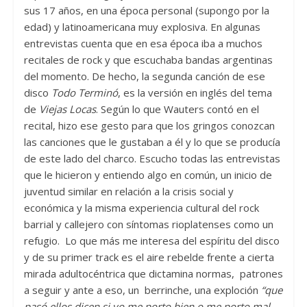
sus 17 años, en una época personal (supongo por la
edad) y latinoamericana muy explosiva. En algunas
entrevistas cuenta que en esa época iba a muchos
recitales de rock y que escuchaba bandas argentinas
del momento. De hecho, la segunda canción de ese
disco
Todo Terminó
, es la versión
en inglés del tema
de
Viejas Locas
. Según lo que Wauters contó en el
recital, hizo ese gesto para que los gringos conozcan
las canciones que le gustaban a él y lo que se producía
de este lado del charco. Escucho todas las entrevistas
que le hicieron y entiendo algo en común, un inicio de
juventud similar en relación a la crisis social y
económica y la misma experiencia cultural del rock
barrial y callejero con síntomas rioplatenses como un
refugio. Lo que más me interesa del espíritu del disco
y de su primer track es el aire rebelde frente a cierta
mirada adultocéntrica que dictamina normas, patrones
a seguir y ante a eso, un berrinche, una exploción
“que
pasó ellos dicen si yo me porto bien o me porto mal,