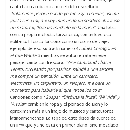
canta hacia arriba mirando el cielo estrellado:
“Solamente porque puedo yo me voy a rebelar, así me
gusta ser a mi, me voy marcando un sendero atravieso
un matorral, llevo un machete en la mano”
Una letra
con su propia melodía, tarzanesca, con un leve eco
solitario. El disco funciona como un diario de viaje,
ejemplo de eso su track número 4,
Blues Chicago, en
el que Wauters
mientras se autorretrata en ese
paisaje, canta con frescura:
“Vine caminando hacia
Tepito, circulando por pasillos, saludé a una señora,
me compré un pantalón. Entre un carnicero,
electricista, un carpintero, un relojero, me paré un
momento para hablarle al que vende los cd ́s”.
Canciones como “
Guapa”, “Disfruta la fruta”, “Mi Vida” y
“A volar
“ cambian la ropa y el peinado de Juan y lo
aproximan más a un linaje de músicos y cantautores
latinoamericanos. La tapa de este disco da cuenta de
un JPW que ya no está en primer plano, sino mezclado