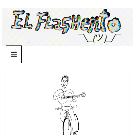
Saltar
¯\_(ツ)_/
al
contenido
¯