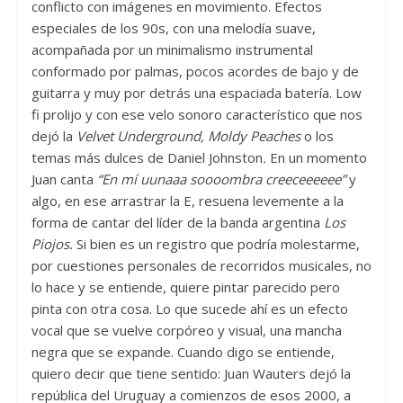
conflicto con imágenes en movimiento. Efectos
especiales de los 90s, con una melodía suave,
acompañada por un minimalismo instrumental
conformado por palmas, pocos acordes de bajo y de
guitarra y muy por detrás una espaciada batería. Low
fi prolijo y con ese velo sonoro característico que nos
dejó la
Velvet Underground, Moldy Peaches
o los
temas más dulces de Daniel Johnston
.
En un momento
Juan canta
“En mí uunaaa soooombra creeceeeeee”
y
algo, en ese arrastrar la E, resuena levemente a la
forma de cantar del líder de la banda argentina
Los
Piojos.
Si bien es un registro que podría molestarme,
por cuestiones personales de recorridos musicales, no
lo hace y se entiende, quiere pintar parecido pero
pinta con otra cosa. Lo que sucede ahí es un efecto
vocal que se vuelve corpóreo y visual, una mancha
negra que se expande. Cuando digo se entiende,
quiero decir que tiene sentido: Juan Wauters dejó la
república del Uruguay a comienzos de esos 2000, a