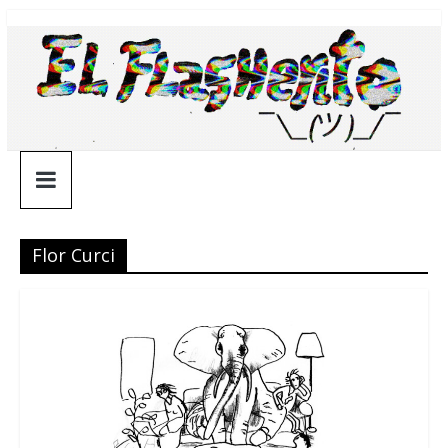
Saltar
¯\_(ツ)_/
al
contenido
¯
Flor Curci