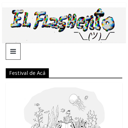
Saltar
¯\_(ツ)_/
al
contenido
¯
Festival de Acá