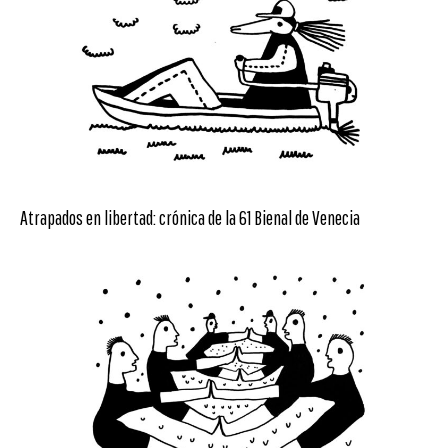
Atrapados en libertad: crónica de la 61 Bienal de Venecia