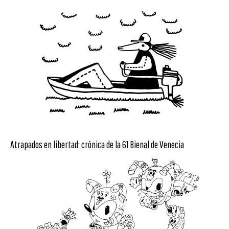
Atrapados en libertad: crónica de la 61 Bienal de Venecia