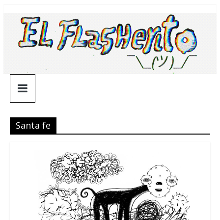
Saltar
¯\_(ツ)_/
al
contenido
¯
Santa fe