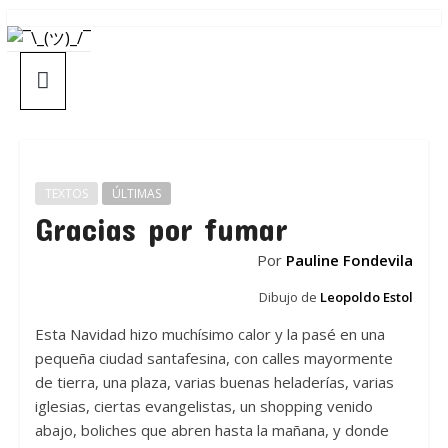
Saltar
¯\_(ツ)_/
al
contenido
¯
TEXTOS
ÚLTIMAS
Gracias por fumar
Por
Pauline Fondevila
Dibujo de
Leopoldo Estol
Esta Navidad hizo muchísimo calor y la pasé en una
pequeña ciudad santafesina, con calles mayormente
de tierra, una plaza, varias buenas heladerías, varias
iglesias, ciertas evangelistas, un shopping venido
abajo, boliches que abren hasta la mañana, y donde