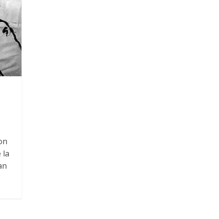
on
 la
an