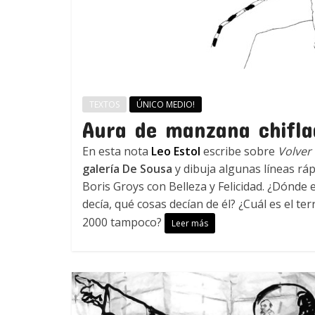
TEXTOS
ÚNICO MEDIO!
Aura de manzana chifla
En esta nota
Leo Estol
escribe sobre
Volver 
galería De Sousa
y dibuja algunas líneas rá
Boris Groys con Belleza y Felicidad. ¿Dónde
decía, qué cosas decían de él? ¿Cuál es el ter
2000 tampoco?
Leer más