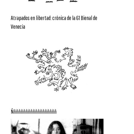
Atrapados en libertad: crónica de la 61 Bienal de
Venecia
Ñññññññññññññññññññ