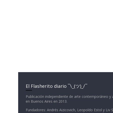
El Flasherito diario ¯\_(ツ)_/¯
Publicación independiente de arte contemporáneo y 
en Buenos Aires en 2013.
Fundadores: Andrés Aizicovich, Leopoldo Estol y Liv