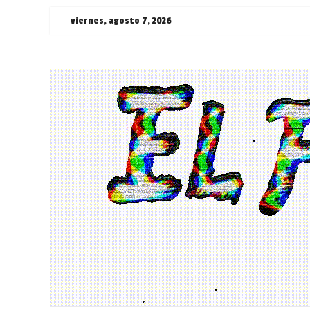
Saltar
viernes, agosto 7, 2026
al
contenido
¯\_(ツ)_/
¯