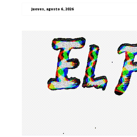
Saltar
jueves, agosto 6, 2026
al
contenido
¯\_(ツ)_/
¯