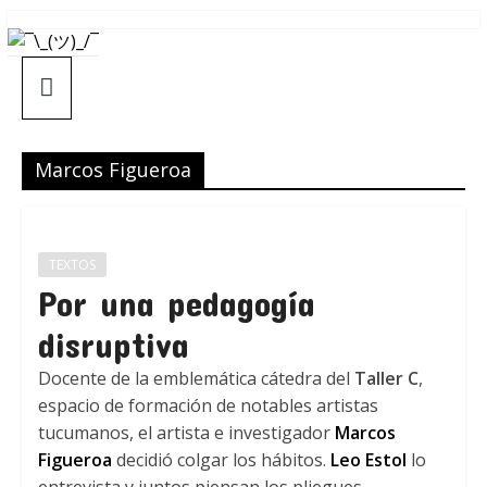
Saltar
¯\_(ツ)_/
al
contenido
¯
Marcos Figueroa
TEXTOS
Por una pedagogía
disruptiva
Docente de la emblemática cátedra del
Taller C
,
espacio de formación de notables artistas
tucumanos, el artista e investigador
Marcos
Figueroa
decidió colgar los hábitos.
Leo Estol
lo