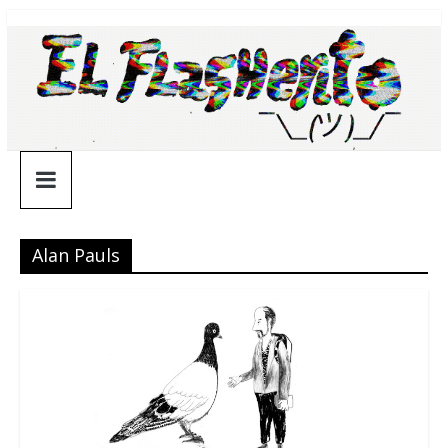
Saltar
¯\_(ツ)_/
al
contenido
¯
Alan Pauls