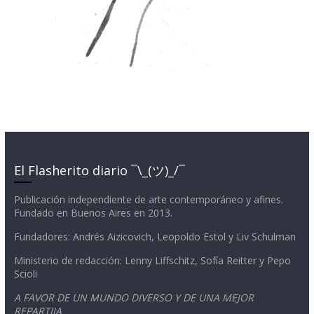
El Flasherito diario ¯\_(ツ)_/¯
Publicación independiente de arte contemporáneo y afines.
Fundado en Buenos Aires en 2013.
Fundadores: Andrés Aizicovich, Leopoldo Estol y Liv Schulman
Ministerio de redacción: Lenny Liffschitz, Sofía Reitter y Pepo
Scioli
A FAVOR DE UN MUNDO DIVERSO Y DE UNA MEJOR
REPARTIJA