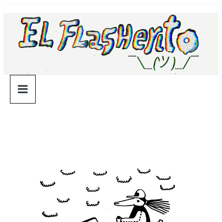
Saltar
¯\_(ツ)_/
al
contenido
¯