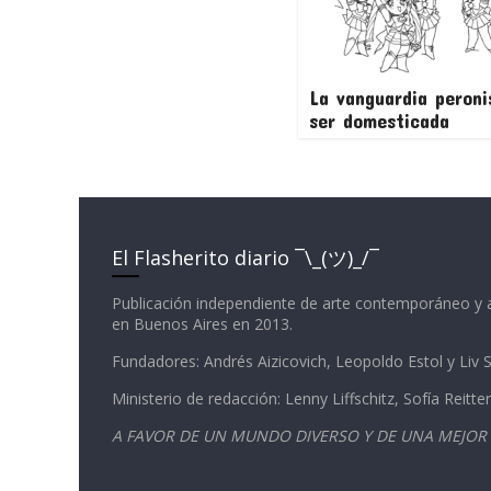
La vanguardia peroni
ser domesticada
El Flasherito diario ¯\_(ツ)_/¯
Publicación independiente de arte contemporáneo y 
en Buenos Aires en 2013.
Fundadores: Andrés Aizicovich, Leopoldo Estol y Liv
Ministerio de redacción: Lenny Liffschitz, Sofía Reitter
A FAVOR DE UN MUNDO DIVERSO Y DE UNA MEJOR 