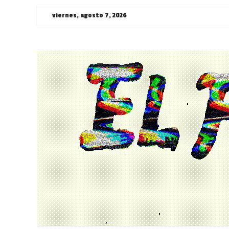
Saltar
viernes, agosto 7, 2026
al
contenido
¯\_(ツ)_/
¯