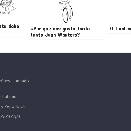
sta debe
¿Por qué nos gusta tanto
El final 
tanto Juan Wauters?
afines. Fundado
 Schulman
 y Pepo Scioli
REPARTIJA