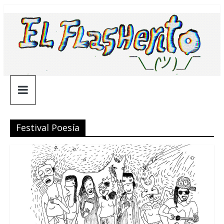
Saltar
¯\_(ツ)_/
al
contenido
¯
Festival Poesía