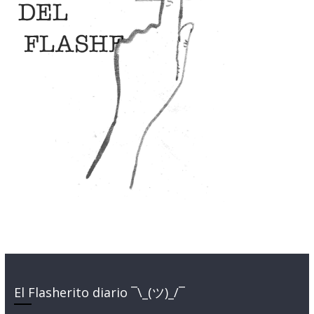
El Flasherito diario ¯\_(ツ)_/¯