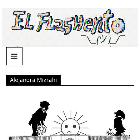
Saltar
¯\_(ツ)_/
al
contenido
¯
Alejandra Mizrahi