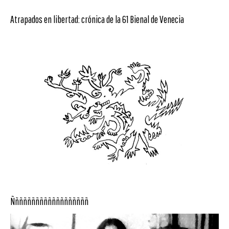
Atrapados en libertad: crónica de la 61 Bienal de Venecia
Ñññññññññññññññññññ