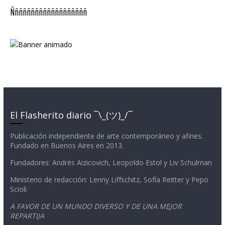
Ñññññññññññññññññññ
El Flasherito diario ¯\_(ツ)_/¯
Publicación independiente de arte contemporáneo y afines.
Fundado en Buenos Aires en 2013.
Fundadores: Andrés Aizicovich, Leopoldo Estol y Liv Schulman
Ministerio de redacción: Lenny Liffschitz, Sofía Reitter y Pepo
Scioli
A FAVOR DE UN MUNDO DIVERSO Y DE UNA MEJOR
REPARTIJA