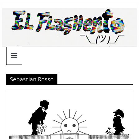
Saltar
¯\_(ツ)_/
al
contenido
¯
Sebastian Rosso