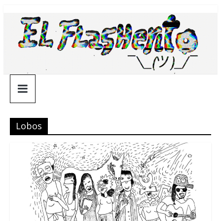
Saltar
¯\_(ツ)_/
al
contenido
¯
Lobos