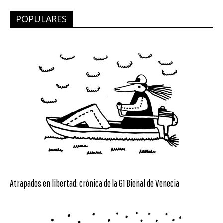
POPULARES
Atrapados en libertad: crónica de la 61 Bienal de Venecia