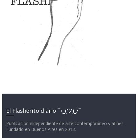
El Flasherito diario ¯\_(ツ)_/¯
Publicación independiente de arte contemporáneo y afines.
Fundado en Buenos Aires en 2013.