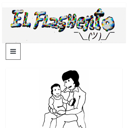
Saltar
¯\_(ツ)_/
al
contenido
¯