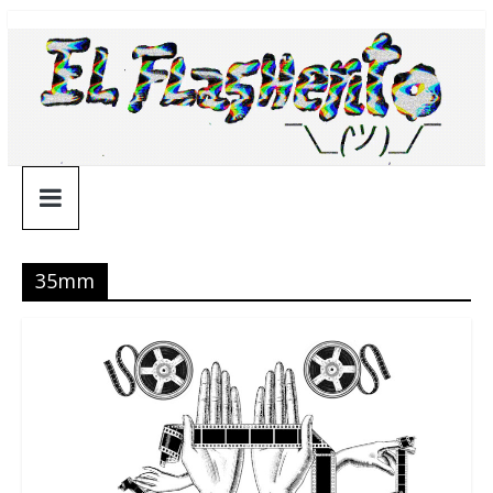
Saltar
¯\_(ツ)_/
al
contenido
¯
35mm