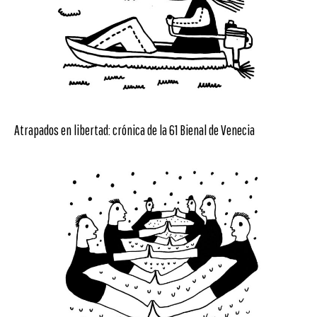
Atrapados en libertad: crónica de la 61 Bienal de Venecia