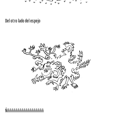
Del otro lado del espejo
Ñññññññññññññññññññ