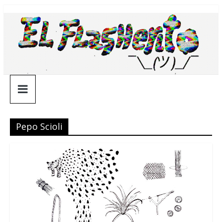
Saltar
¯\_(ツ)_/
al
contenido
¯
Pepo Scioli