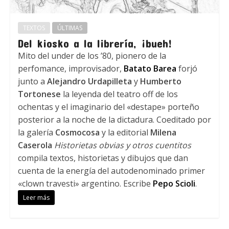
TEXTOS
ÚLTIMAS
Del kiosko a la librería, ¡bueh!
Mito del under de los ’80, pionero de la
perfomance, improvisador,
Batato Barea
forjó
junto a
Alejandro Urdapilleta
y
Humberto
Tortonese
la leyenda del teatro off de los
ochentas y el imaginario del «destape» porteño
posterior a la noche de la dictadura. Coeditado por
la galería
Cosmocosa
y la editorial
Milena
Caserola
Historietas obvias y otros cuentitos
compila textos, historietas y dibujos que dan
cuenta de la energía del autodenominado primer
«clown travesti» argentino. Escribe
Pepo Scioli
.
Leer más