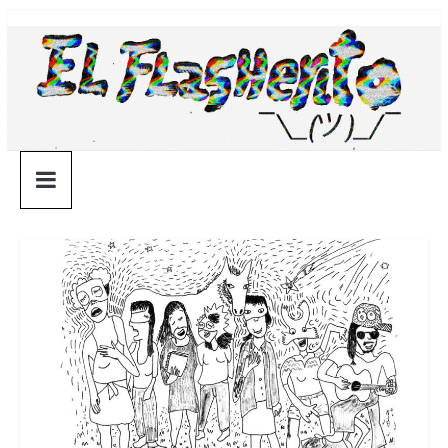
Saltar
¯\_(ツ)_/
al
contenido
¯