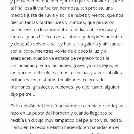
y pensábamos que lo mejor era que NO lloviera… pero
al final esa lluvia fue tan hermosa, tan precisa, una
medida justa de lluvia y sol, de nubes y viento, que nos
dieron tantas tantas luces y matices, que pusieron
paréntesis en los momentos del día, entre lectura y
lectura, y nos hicieron estar afuera y después adentro
y después volver a salir y habitar la galería y ahí cantar
con el coro, mientras volvía de a poco la luz y al
atardecer, cuando ya estaba de regreso toda la
luminosidad plena y las nubes grises ya más lejos, en
los bordes del cielo, salimos a caminar y a ver caballos
brillantes con distintas tonalidades colores de
marrones, grisáceos, rubiones, yo dije ruano, alguien
dijo peltre…
Esta edición del festi (que siempre cambia de sede) se
hizo en La posta del hornero y cuando llegabas te
recibía un dibujo muy simpático del pajarito y su nidito.
También te recibía Martín haciendo empanadas en el