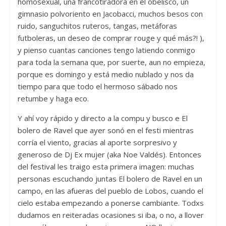
homosexual, una francotiradora en el obelisco, un
gimnasio polvoriento en Jacobacci, muchos besos con
ruido, sanguchitos ruteros, tangas, metáforas
futboleras, un deseo de comprar rouge y qué más?! ),
y pienso cuantas canciones tengo latiendo conmigo
para toda la semana que, por suerte, aun no empieza,
porque es domingo y está medio nublado y nos da
tiempo para que todo el hermoso sábado nos
retumbe y haga eco.
Y ahí voy rápido y directo a la compu y busco e El
bolero de Ravel que ayer sonó en el festi mientras
corría el viento, gracias al aporte sorpresivo y
generoso de Dj Ex mujer (aka Noe Valdés). Entonces
del festival les traigo esta primera imagen: muchas
personas escuchando juntas El bolero de Ravel en un
campo, en las afueras del pueblo de Lobos, cuando el
cielo estaba empezando a ponerse cambiante. Todxs
dudamos en reiteradas ocasiones si iba, o no, a llover