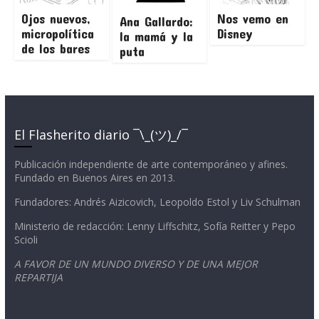
Ojos nuevos,
Nos vemo en
Ana Gallardo:
micropolítica
Disney
la mamá y la
de los bares
puta
El Flasherito diario ¯\_(ツ)_/¯
Publicación independiente de arte contemporáneo y afines.
Fundado en Buenos Aires en 2013.
Fundadores: Andrés Aizicovich, Leopoldo Estol y Liv Schulman
Ministerio de redacción: Lenny Liffschitz, Sofía Reitter y Pepo
Scioli
A FAVOR DE UN MUNDO DIVERSO Y DE UNA MEJOR
REPARTIJA