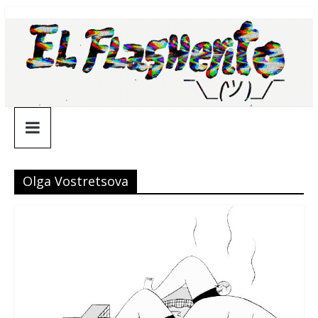
Saltar
¯\_(ツ)_/
al
contenido
¯
Olga Vostretsova