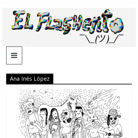
Saltar
¯\_(ツ)_/
al
contenido
¯
Ana Inés López