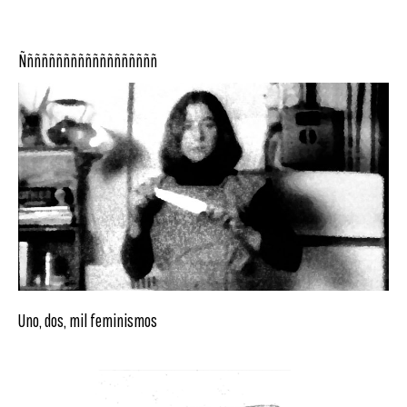
Ñññññññññññññññññññ
Uno, dos, mil feminismos