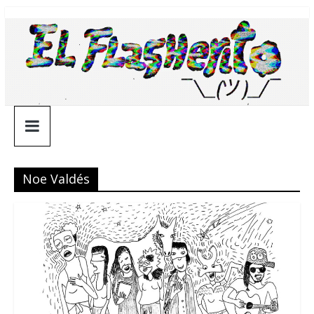
Saltar
¯\_(ツ)_/
al
contenido
¯
Noe Valdés