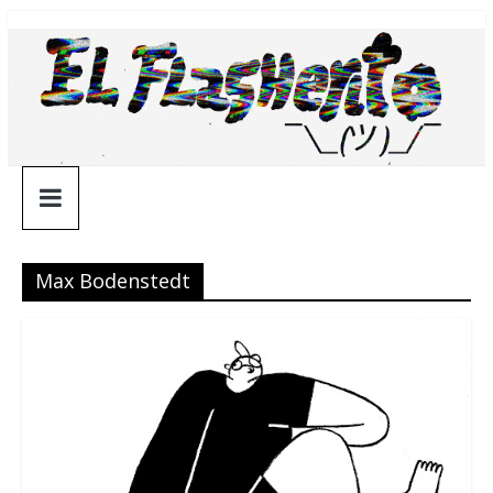
Saltar
¯\_(ツ)_/
al
contenido
¯
Max Bodenstedt