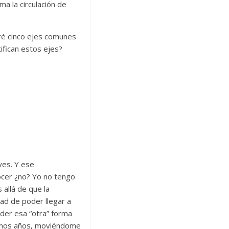
a la circulación de
ré cinco ejes comunes
ifican estos ejes?
ves. Y ese
ocer ¿no? Yo no tengo
 allá de que la
dad de poder llegar a
der esa “otra” forma
ltimos años, moviéndome