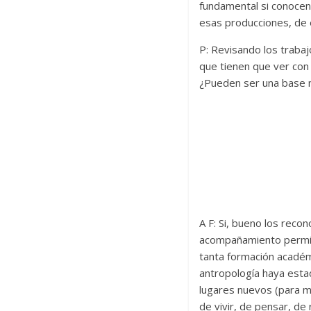
fundamental si conocen 
esas producciones, de 
P: Revisando los trabaj
que tienen que ver con 
¿Pueden ser una base ma
A F: Si, bueno los reco
acompañamiento permite
tanta formación académi
antropología haya estad
lugares nuevos (para m
de vivir, de pensar, de