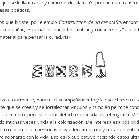
qué se le llama arte y cómo se vinculan a él, porque eso transform
esas poéticas.
os que hiciste, por ejemplo
Construcción de un cenotafio,
encont
acompañar, escuchar, narrar, intercambiar y conocerse. ¿Te ident
terial para pensar la curaduría?:
nozco totalmente, para mi el acompañamiento y la escucha son cla
 que se creen y se fortalezcan vínculos y también permite con
ca en esto, pero sí esa inquietud relacionada a la etnografía. Más
o muchas veces unida a la colonización. Me interesa esa posibili
í) o reunirme con personas muy diferentes a mí y tratar de enten
 relacionarse con la vida. Eso es lo que estuve haciendo estos ú