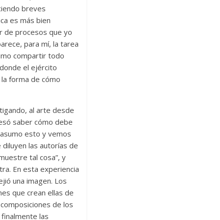
ciendo breves
ica es más bien
ir de procesos que yo
rece, para mí, la tarea
ómo compartir todo
donde el ejército
 la forma de cómo
stigando, al arte desde
eresó saber cómo debe
o, asumo esto y vemos
iluyen las autorías de
muestre tal cosa”, y
ra. En esta experiencia
ejió una imagen. Los
es que crean ellas de
s composiciones de los
 finalmente las