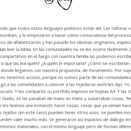
tiendo que todos estos lenguajes poéticos están ahí. Las culturas o
escriben, y lo empezaron a hacer como consecuencia del proceso
eso de alfabetización y han pasado los idiomas originarios, especia
an leer la biblia. En las comunidades no se les ocurre fácilmente 
compartimos en el fuego con nuestra familia las podemos escribir 
ara que las lea quién? ¿A quién le importaría? ¿Cómo se escribiría
s donde llegamos con nuestra propuesta, de movimiento. Por sup
 no tenemos acceso, porque no somos parte de las comunidades
egó a las comunidades a conocer a las tejedoras wichí les dijo: Yo
ucción. Y les compartió su portfolio impreso en hojitas A4. Y las ch
e Guido, se las pasaban de mano en mano y susurraban cosas, “leí
e les hicimos una invitación: hacer cosas, cosas que ya venían ha
s tejidos (en este caso) pueden tener otros usos, se pueden mo
ueden valer mucho más. Se generaron así espacios de diálogo e
 mismos materiales, con el mismo lenguaje pero de formas diferen