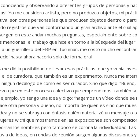
, conociendo y observando a diferentes grupos de personas y ha
así. Yo me considero artista, pero no produzco objetos, mi práct
ativa, son otras personas las que producen objetos dentro o part
o registros que van conformando un gran archivo ante el cual apa
 surgen en este andar muchas preguntas, especialmente sobre c
s mencionas, el trabajo que hice en torno a la búsqueda del lugar 
 a un guerrillero del ERP en Tucumán, me costó mucho encontrar
decidí hasta ahora hacerlo solo de forma oral.
s
me dió la posibilidad de llevar esas prácticas, que yo venía inve
es el de curadora, que también es un experimento. Nunca me int
eí ningún decálogo de cómo es ser curador. Sino que digo: “Buen
vo que en este proceso colectivo que emprendimos, también se d
r ejemplo, yo tengo una idea y digo: “hagamos un vídeo donde se 
ace otra persona y bueno, no importa de quién es sino qué muest
 idea y no se subraya con énfasis quién materializó un mensaje o t
mujeres wichí que mostramos en las exposiciones son composicion
 borran los nombres pero tampoco se corona la individualidad. La
luvia de ideas, en rondas de reunión surgen algunas discusiones y