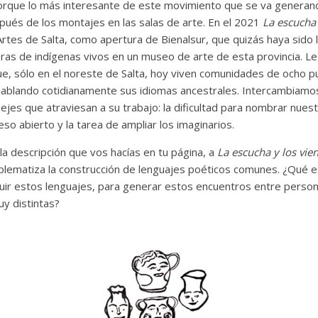
orque lo más interesante de este movimiento que se va generan
pués de los montajes en las salas de arte. En el 2021
La escucha 
rtes de Salta, como apertura de Bienalsur, que quizás haya sido 
as de indígenas vivos en un museo de arte de esta provincia. Le 
ue, sólo en el noreste de Salta, hoy viven comunidades de ocho p
 hablando cotidianamente sus idiomas ancestrales. Intercambiamo
jes que atraviesan a su trabajo: la dificultad para nombrar nuestr
o abierto y la tarea de ampliar los imaginarios.
 la descripción que vos hacías en tu página, a
La escucha y los vie
blematiza la construcción de lenguajes poéticos comunes. ¿Qué e
ruir estos lenguajes, para generar estos encuentros entre perso
uy distintas?