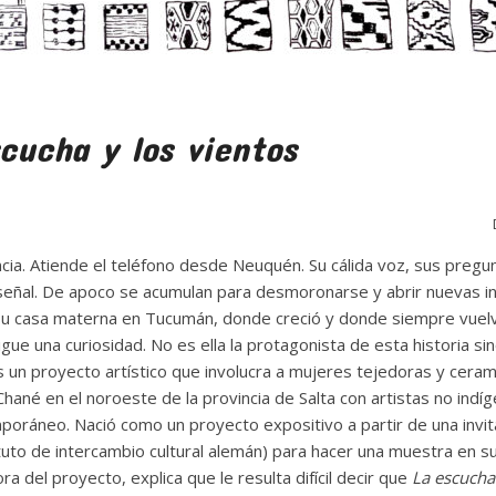
cucha y los vientos
cia. Atiende el teléfono desde Neuquén. Su cálida voz, sus pregun
a señal. De apoco se acumulan para desmoronarse y abrir nuevas i
u casa materna en Tucumán, donde creció y donde siempre vuelve
igue una curiosidad. No es ella la protagonista de esta historia s
 un proyecto artístico que involucra a mujeres tejedoras y cer
Chané en el noroeste de la provincia de Salta con artistas no indíg
poráneo. Nació como un proyecto expositivo a partir de una invit
ituto de intercambio cultural alemán) para hacer una muestra en su 
ra del proyecto, explica que le resulta difícil decir que
La escucha 