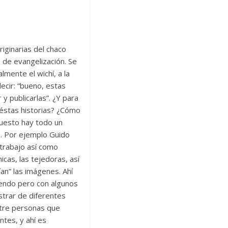
riginarias del chaco
 de evangelización. Se
lmente el wichí, a la
decir: “bueno, estas
y publicarlas”. ¿Y para
n éstas historias? ¿Cómo
uesto hay todo un
. Por ejemplo Guido
 trabajo así como
icas, las tejedoras, así
an” las imágenes. Ahí
ciendo pero con algunos
strar de diferentes
ntre personas que
tes, y ahí es