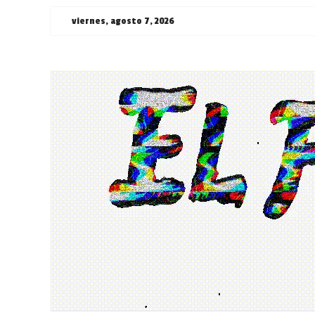
Saltar
viernes, agosto 7, 2026
al
contenido
¯\_(ツ)_/
¯