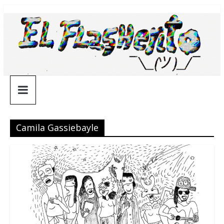
Saltar
¯\_(ツ)_/
al
contenido
¯
Camila Gassiebayle