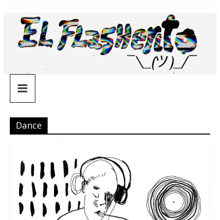
Saltar
¯\_(ツ)_/
al
contenido
¯
Dance