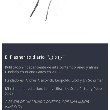
El Flasherito diario ¯\_(ツ)_/¯
Publicación independiente de arte contemporáneo y afines.
Fundado en Buenos Aires en 2013.
Fundadores: Andrés Aizicovich, Leopoldo Estol y Liv Schulman
Ministerio de redacción: Lenny Liffschitz, Sofía Reitter y Pepo
Scioli
A FAVOR DE UN MUNDO DIVERSO Y DE UNA MEJOR
REPARTIJA