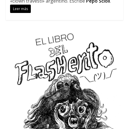
«clown travesti» argentino. Escribe
Pepo Scioli
.
Leer más