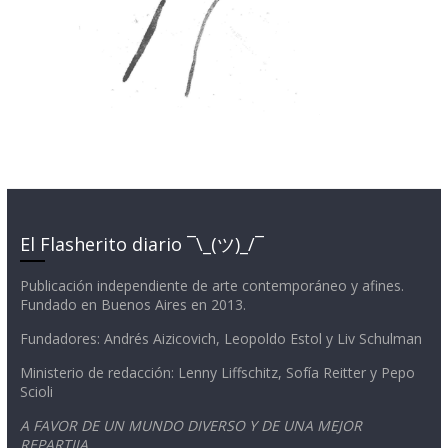
El Flasherito diario ¯\_(ツ)_/¯
Publicación independiente de arte contemporáneo y afines.
Fundado en Buenos Aires en 2013.
Fundadores: Andrés Aizicovich, Leopoldo Estol y Liv Schulman
Ministerio de redacción: Lenny Liffschitz, Sofía Reitter y Pepo
Scioli
A FAVOR DE UN MUNDO DIVERSO Y DE UNA MEJOR
REPARTIJA