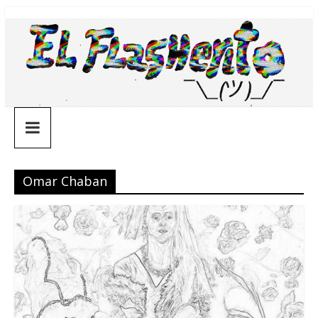
Saltar
¯\_(ツ)_/
al
contenido
¯
Omar Chaban