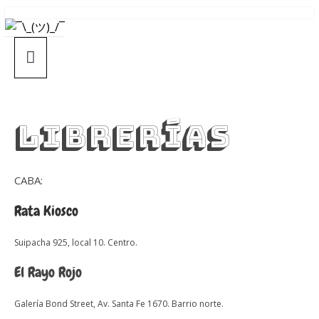
Saltar
¯\_(ツ)_/
al
contenido
¯
Librerías
CABA:
Rata Kiosco
Suipacha 925, local 10. Centro.
El Rayo Rojo
Galería Bond Street, Av. Santa Fe 1670. Barrio norte.