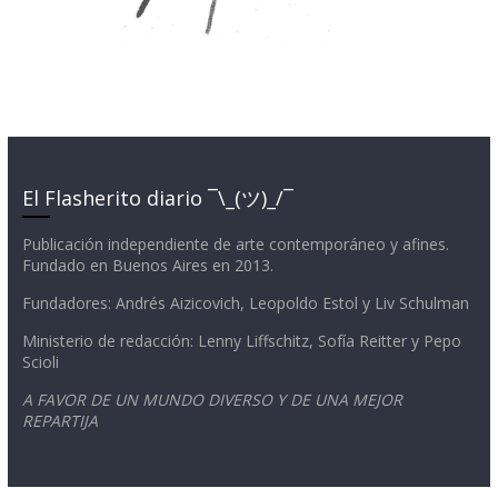
El Flasherito diario ¯\_(ツ)_/¯
Publicación independiente de arte contemporáneo y afines.
Fundado en Buenos Aires en 2013.
Fundadores: Andrés Aizicovich, Leopoldo Estol y Liv Schulman
Ministerio de redacción: Lenny Liffschitz, Sofía Reitter y Pepo
Scioli
A FAVOR DE UN MUNDO DIVERSO Y DE UNA MEJOR
REPARTIJA