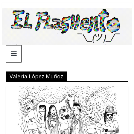
Saltar
¯\_(ツ)_/
al
contenido
¯
Valeria López Muñoz