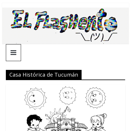
Saltar
¯\_(ツ)_/
al
contenido
¯
Casa Histórica de Tucumán