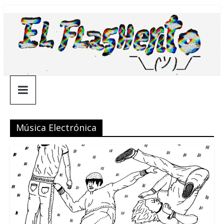
Saltar
¯\_(ツ)_/
al
contenido
¯
Música Electrónica