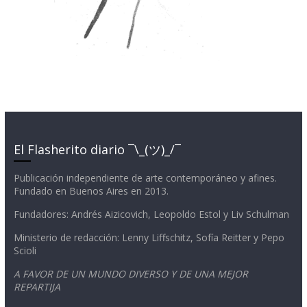
El Flasherito diario ¯\_(ツ)_/¯
Publicación independiente de arte contemporáneo y afines.
Fundado en Buenos Aires en 2013.
Fundadores: Andrés Aizicovich, Leopoldo Estol y Liv Schulman
Ministerio de redacción: Lenny Liffschitz, Sofía Reitter y Pepo
Scioli
A FAVOR DE UN MUNDO DIVERSO Y DE UNA MEJOR
REPARTIJA