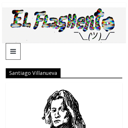
Saltar
¯\_(ツ)_/
al
contenido
¯
Santiago Villanueva