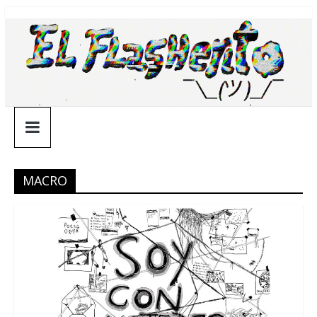
Saltar
¯\_(ツ)_/
al
contenido
¯
MACRO