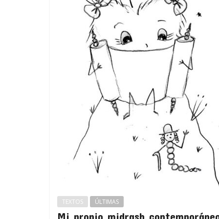
TEXTOS
ÚLTIMAS
Mi propio midrash contemporáne