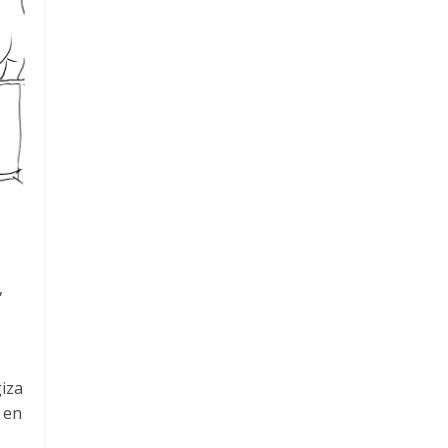
,
iza
 en