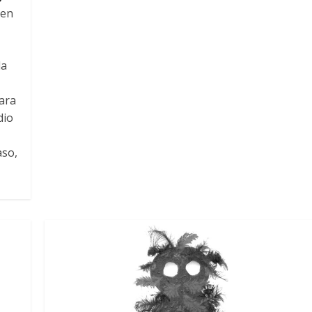
 en
la
ara
dio
aso,