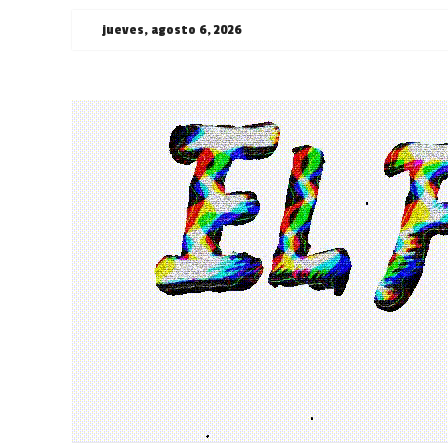
Saltar
jueves, agosto 6, 2026
al
contenido
¯\_(ツ)_/
¯