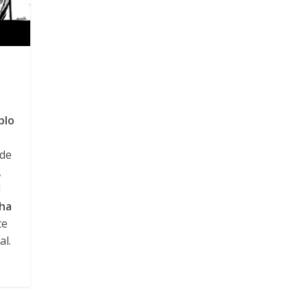
blo
 de
,
l
ha
te
al.