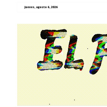
Saltar
jueves, agosto 6, 2026
al
contenido
¯\_(ツ)_/
¯