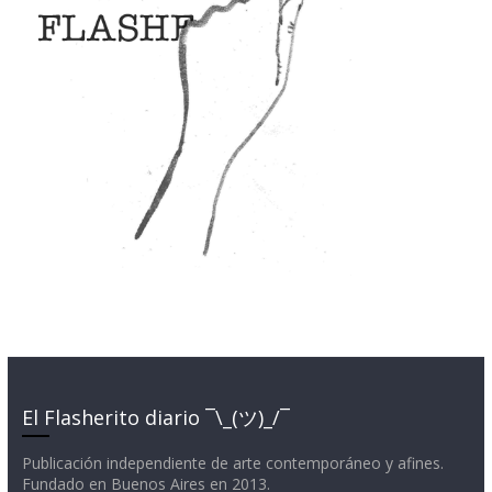
El Flasherito diario ¯\_(ツ)_/¯
Publicación independiente de arte contemporáneo y afines.
Fundado en Buenos Aires en 2013.