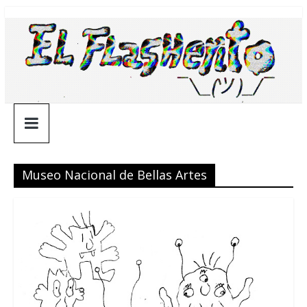
Saltar
¯\_(ツ)_/
al
contenido
¯
Museo Nacional de Bellas Artes