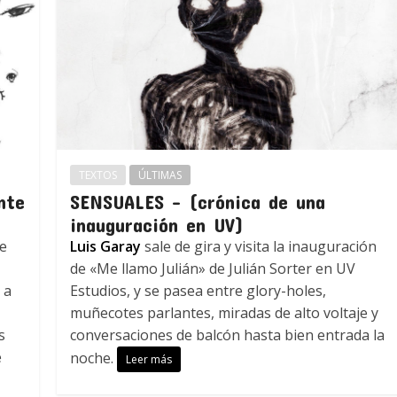
TEXTOS
ÚLTIMAS
nte
SENSUALES – (crónica de una
inauguración en UV)
se
Luis Garay
sale de gira y visita la inauguración
de «Me llamo Julián» de Julián Sorter en UV
a
Estudios, y se pasea entre glory-holes,
muñecotes parlantes, miradas de alto voltaje y
s
conversaciones de balcón hasta bien entrada la
e
noche.
Leer más