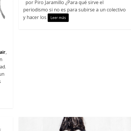
por Piro Jaramillo ¿Para qué sirve el
periodismo si no es para subirse a un colectivo
y hacer los
Leer más
air
,
én
ad.
un
s