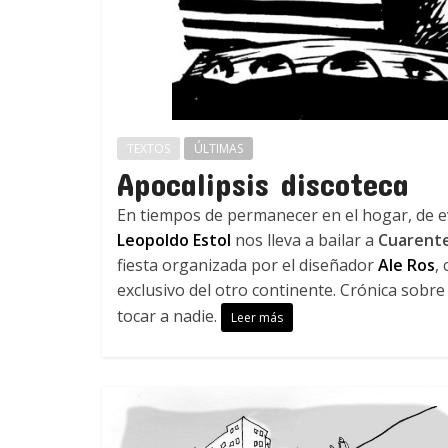
TEXTOS
ÚLTIMAS
Apocalipsis discoteca
En tiempos de permanecer en el hogar, de ev
Leopoldo Estol
nos lleva a bailar a
Cuarent
fiesta organizada por el diseñador
Ale Ros
,
exclusivo del otro continente. Crónica sobr
tocar a nadie.
Leer más