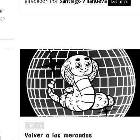
alrededor. Por
Santiago Villanueva
Leer más
ir
one
TEXTOS
Volver a los mercados