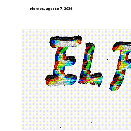
Saltar
viernes, agosto 7, 2026
al
contenido
¯\_(ツ)_/
¯