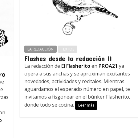
LA REDACCIÓN
TEXTOS
Flashes desde la redacción II
La redacción de
El Flasherito
en
PROA21
ya
ro
opera a sus anchas y se aproximan excitantes
novedades, actividades y recitales. Mientras
ue
aguardamos el esperado número en papel, te
se
invitamos a fisgonear en el búnker Flasherito,
rzas
donde todo se cocina.
Leer más
ron
o