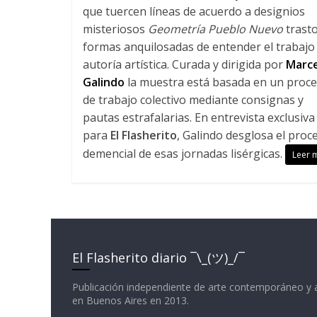
que tuercen líneas de acuerdo a designios
misteriosos
Geometría Pueblo Nuevo
trast
formas anquilosadas de entender el trabajo 
autoría artística. Curada y dirigida por
Marc
Galindo
la muestra está basada en un proc
de trabajo colectivo mediante consignas y
pautas estrafalarias. En entrevista exclusiva
para
El Flasherito
, Galindo desglosa el proc
demencial de esas jornadas lisérgicas.
Leer 
El Flasherito diario ¯\_(ツ)_/¯
Publicación independiente de arte contemporáneo y 
en Buenos Aires en 2013.