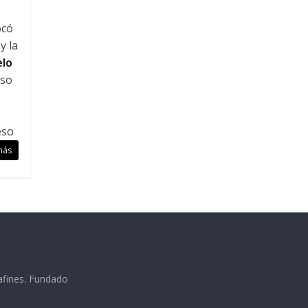
ocó
y la
elo
eso
eso
más
afines. Fundado