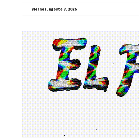
Saltar
viernes, agosto 7, 2026
al
contenido
¯\_(ツ)_/
¯