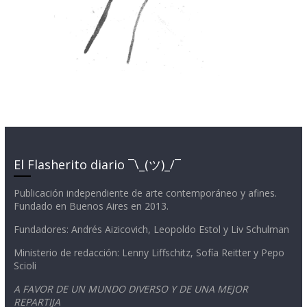
El Flasherito diario ¯\_(ツ)_/¯
Publicación independiente de arte contemporáneo y afines.
Fundado en Buenos Aires en 2013.
Fundadores: Andrés Aizicovich, Leopoldo Estol y Liv Schulman
Ministerio de redacción: Lenny Liffschitz, Sofía Reitter y Pepo
Scioli
A FAVOR DE UN MUNDO DIVERSO Y DE UNA MEJOR
REPARTIJA