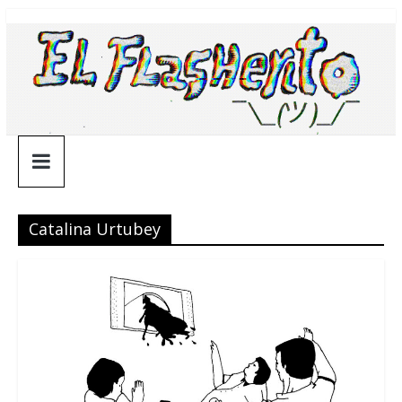
Saltar
¯\_(ツ)_/
al
contenido
¯
Catalina Urtubey