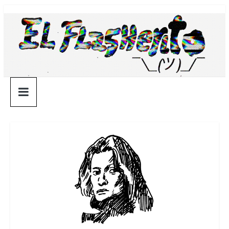
Saltar
¯\_(ツ)_/
al
contenido
¯