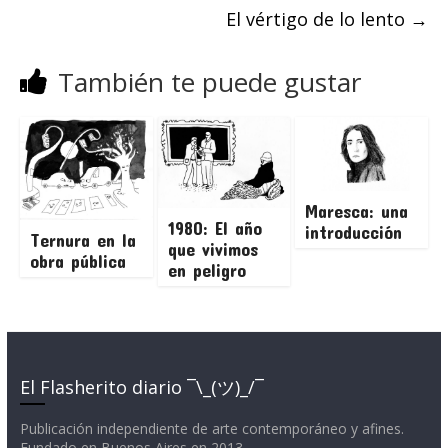
El vértigo de lo lento
→
También te puede gustar
Maresca: una
1980: El año
introducción
Ternura en la
que vivimos
obra pública
en peligro
El Flasherito diario ¯\_(ツ)_/¯
Publicación independiente de arte contemporáneo y afines.
Fundado en Buenos Aires en 2013.