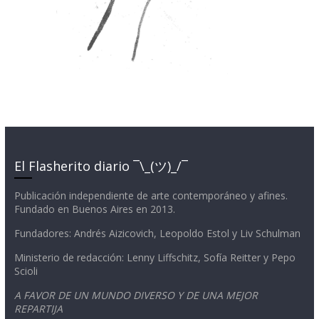
El Flasherito diario ¯\_(ツ)_/¯
Publicación independiente de arte contemporáneo y afines.
Fundado en Buenos Aires en 2013.
Fundadores: Andrés Aizicovich, Leopoldo Estol y Liv Schulman
Ministerio de redacción: Lenny Liffschitz, Sofía Reitter y Pepo
Scioli
A FAVOR DE UN MUNDO DIVERSO Y DE UNA MEJOR
REPARTIJA