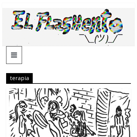
Saltar
¯\_(ツ)_/
al
contenido
¯
terapia