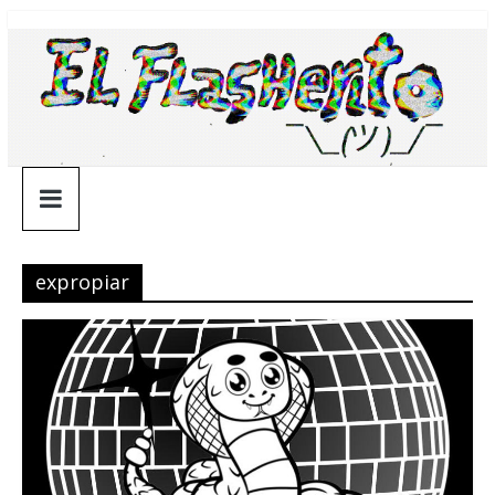
Saltar
¯\_(ツ)_/
al
contenido
¯
expropiar