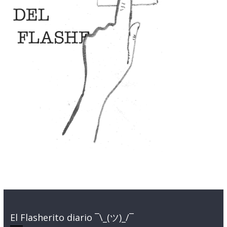
El Flasherito diario ¯\_(ツ)_/¯