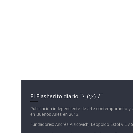
El Flasherito diario ¯\_(ツ)_/¯
Publicación independiente de arte contemporáneo y 
en Buenos Aires en 2013.
Fundadores: Andrés Aizicovich, Leopoldo Estol y Liv