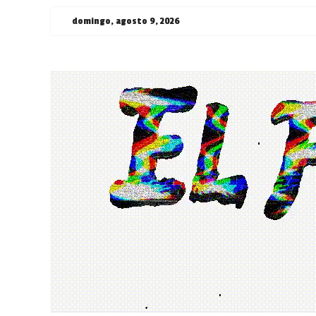
Saltar
domingo, agosto 9, 2026
al
contenido
¯\_(ツ)_/
¯