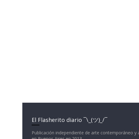
El Flasherito diario ¯\_(ツ)_/¯
Publicación independiente de arte contemporáneo y 
en Buenos Aires en 2013.