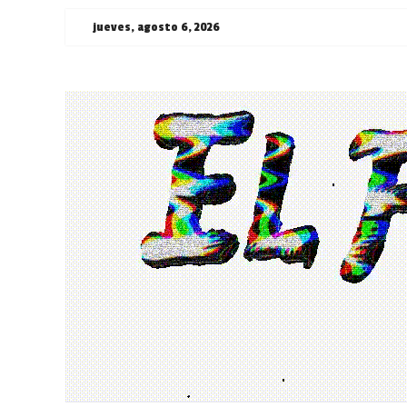
Saltar
jueves, agosto 6, 2026
al
contenido
¯\_(ツ)_/
¯