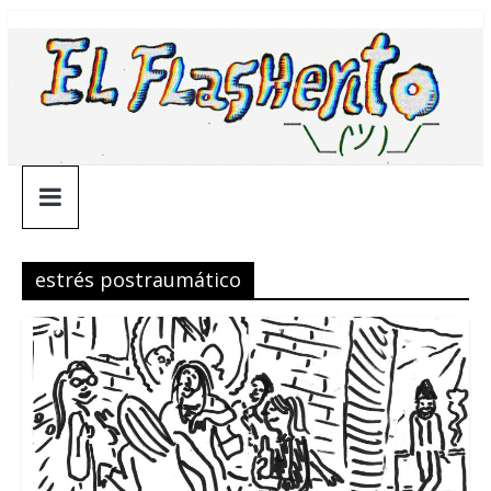
Saltar
¯\_(ツ)_/
al
contenido
¯
estrés postraumático