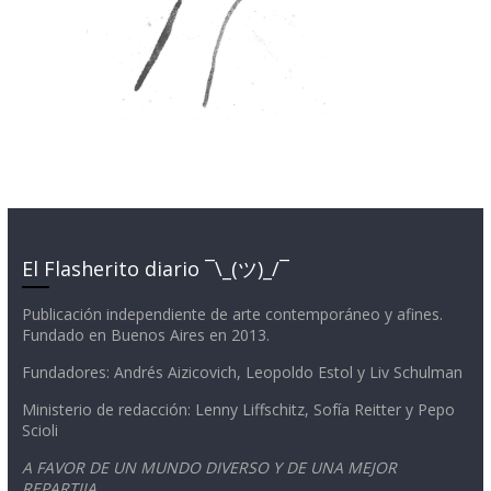
El Flasherito diario ¯\_(ツ)_/¯
Publicación independiente de arte contemporáneo y afines.
Fundado en Buenos Aires en 2013.
Fundadores: Andrés Aizicovich, Leopoldo Estol y Liv Schulman
Ministerio de redacción: Lenny Liffschitz, Sofía Reitter y Pepo
Scioli
A FAVOR DE UN MUNDO DIVERSO Y DE UNA MEJOR
REPARTIJA