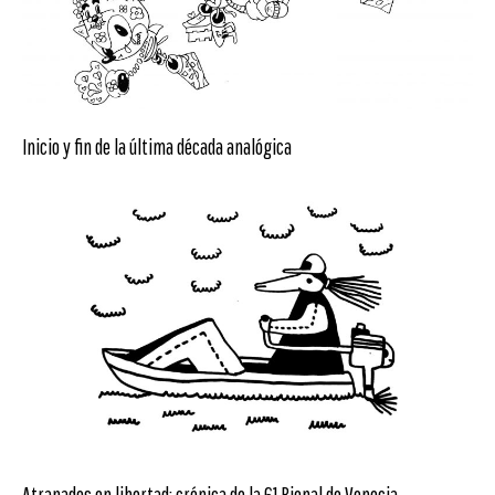
Inicio y fin de la última década analógica
Atrapados en libertad: crónica de la 61 Bienal de Venecia