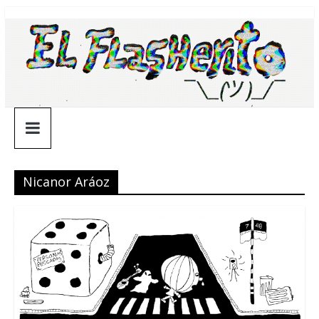
Saltar
¯\_(ツ)_/
al
contenido
¯
Nicanor Aráoz