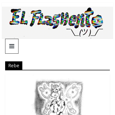
Saltar
¯\_(ツ)_/
al
contenido
¯
Rebe