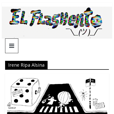
Saltar
¯\_(ツ)_/
al
contenido
¯
Irene Ripa Alsina