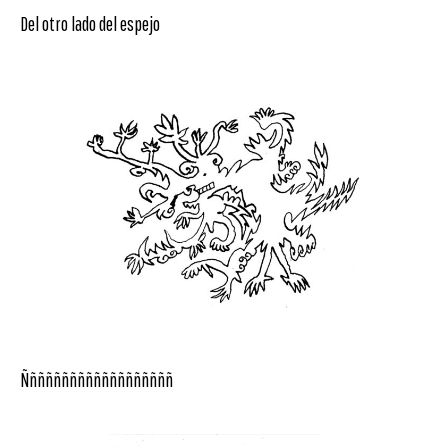
Del otro lado del espejo
Ñññññññññññññññññññ