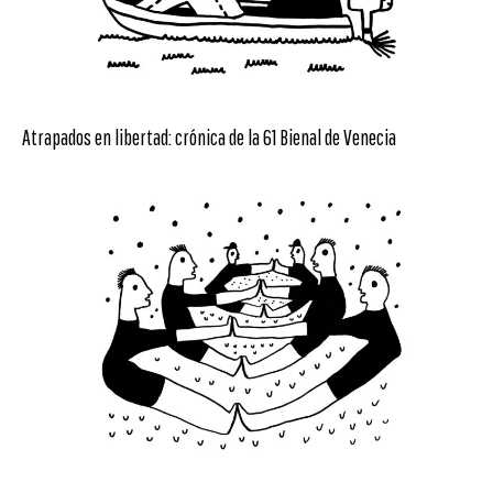
Atrapados en libertad: crónica de la 61 Bienal de Venecia