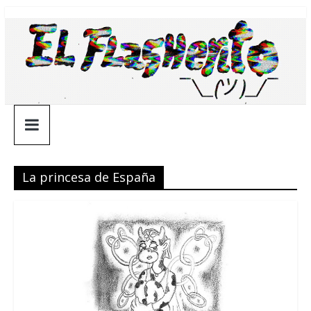
Saltar
¯\_(ツ)_/
al
contenido
¯
La princesa de España